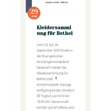
29
JUNI
Kleidersamml
ung für Bethel
Vom 22. bis 26.
September 2025 findet in
der Evangelischen
Kirchengemeinde Bad
Neuenahr wieder die
Kleidersammlung für
Bethel statt.
Annahmestelle: Garage,
Wolfgang-Müller-Straße 9
Täglich von 8:00 bis
18:00 Uhr Gesammelt
werden gut erhaltene und