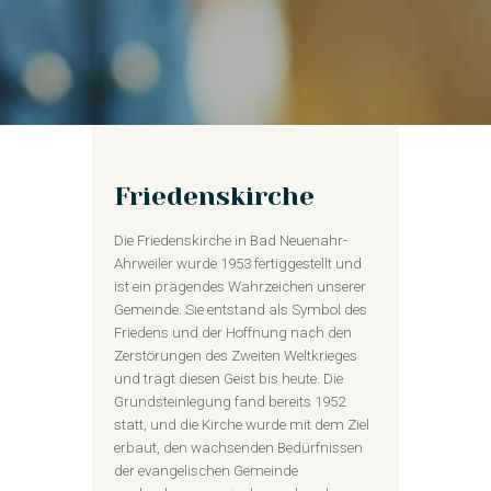
Friedenskirche
Die Friedenskirche in Bad Neuenahr-
Ahrweiler wurde 1953 fertiggestellt und
ist ein prägendes Wahrzeichen unserer
Gemeinde. Sie entstand als Symbol des
Friedens und der Hoffnung nach den
Zerstörungen des Zweiten Weltkrieges
und trägt diesen Geist bis heute. Die
Grundsteinlegung fand bereits 1952
statt, und die Kirche wurde mit dem Ziel
erbaut, den wachsenden Bedürfnissen
der evangelischen Gemeinde