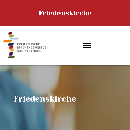
Friedenskirche
EVANGELISCHE KIRCHENGEMEINDE
Bad Neuenahr
STARTSEITE
KIRCHEN
ÜBER UNS
GEMEINDELEBEN
GEMEINDEHAUS
SPENDEN
SERVICE
Friedenskirche
KONTAKT