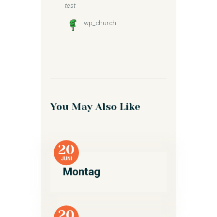
test
wp_church
You May Also Like
20
JUNI
Montag
20