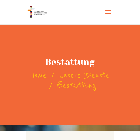
EVANGELISCHE KIRCHENGEMEINDE
Bad Neuenahr
STARTSEITE
KIRCHEN
Bestattung
ÜBER UNS
GEMEINDELEBEN
Home
Unsere Dienste
GEMEINDEHAUS
Amtshandlungen
Bestattung
SPENDEN
SERVICE
KONTAKT