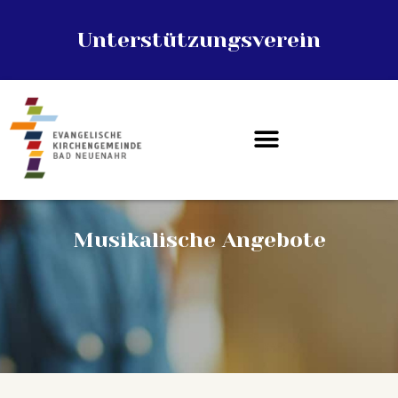
Unterstützungsverein
EVANGELISCHE KIRCHENGEMEINDE
Bad Neuenahr
STARTSEITE
KIRCHEN
ÜBER UNS
GEMEINDELEBEN
GEMEINDEHAUS
Musikalische Angebote
SPENDEN
SERVICE
KONTAKT